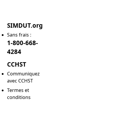
SIMDUT.org
Sans frais :
1-800-668-
4284
CCHST
Communiquez
avec CCHST
Termes et
conditions
Opens a new window
PDF link
Section 5 | Outil de conformité des fiches de données de s