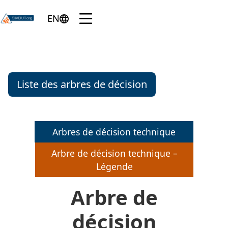
Skip to main content
Menu
EN
English version of the page
Arbre de décision technique pour 
Danger par aspiration
Liste des arbres de décision
Arbres de décision technique
Arbre de décision technique –
Légende
Arbre de
décision