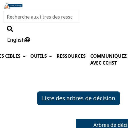
Skip to main content
Chercher le simdut.org
English
English version of the page
CS CIBLES
OUTILS
RESSOURCES
COMMUNIQUEZ
AVEC CCHST
Arbre de décision
Sensibilisation respir
Liste des arbres de décision
Arbres de déci