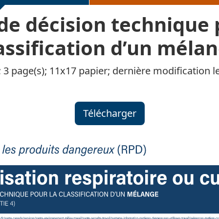
de décision technique 
assification d’un méla
 3 page(s); 11x17 papier; dernière modification l
Télécharger
Arbre de décision techni