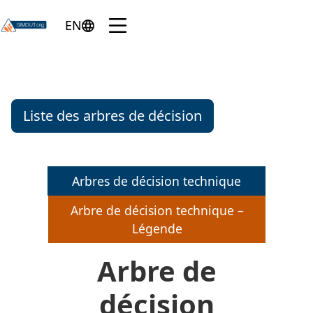
Skip to main content
Menu
EN
English version of the page
Arbre de décision technique pour 
Lésions oculaires graves/irritation ocu
Liste des arbres de décision
Arbres de décision technique
Arbre de décision technique –
Légende
Arbre de
décision